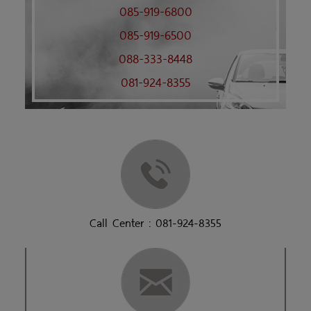
085-919-6800
085-919-6500
088-333-8448
081-924-8355
Call Center : 081-924-8355